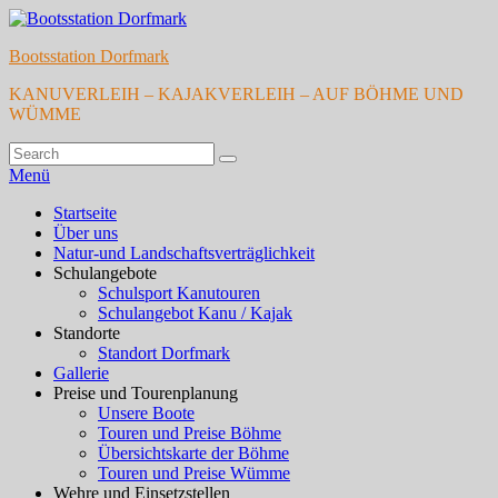
Zum
Inhalt
Bootsstation Dorfmark
springen
KANUVERLEIH – KAJAKVERLEIH – AUF BÖHME UND
WÜMME
Suchen
Suchen
nach:
Menü
Primäres
Startseite
Über uns
Menü
Natur-und Landschaftsverträglichkeit
Schulangebote
Schulsport Kanutouren
Schulangebot Kanu / Kajak
Standorte
Standort Dorfmark
Gallerie
Preise und Tourenplanung
Unsere Boote
Touren und Preise Böhme
Übersichtskarte der Böhme
Touren und Preise Wümme
Wehre und Einsetzstellen