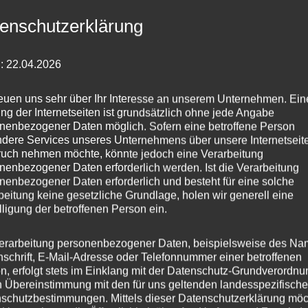
Gallerie
Preise und Tourenplanung
Wehre und Einsetzstell
enschutzerklärung
og
Kontakte
: 22.04.2026
reuen uns sehr über Ihr Interesse an unserem Unternehmen. Ein
chtskarte der Böhme
ng der Internetseiten ist grundsätzlich ohne jede Angabe
nenbezogener Daten möglich. Sofern eine betroffene Person
dere Services unseres Unternehmens über unsere Internetseite
uch nehmen möchte, könnte jedoch eine Verarbeitung
nenbezogener Daten erforderlich werden. Ist die Verarbeitung
nenbezogener Daten erforderlich und besteht für eine solche
beitung keine gesetzliche Grundlage, holen wir generell eine
lligung der betroffenen Person ein.
erarbeitung personenbezogener Daten, beispielsweise des Na
nschrift, E-Mail-Adresse oder Telefonnummer einer betroffenen
n, erfolgt stets im Einklang mit der Datenschutz-Grundverordnu
n Übereinstimmung mit den für uns geltenden landesspezifisch
schutzbestimmungen. Mittels dieser Datenschutzerklärung mö