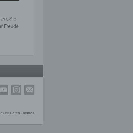
 Um
lten. Sie
er Freude
ne
n
iche
u
Box by
Catch Themes
hen