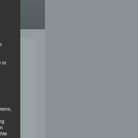
en
e
 in
mens,
ng
en
chte